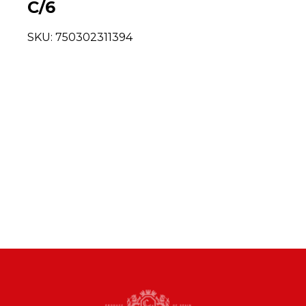
C/6
SKU:
750302311394