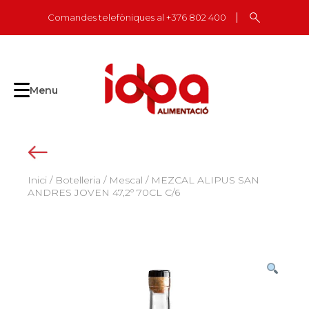
Skip
Comandes telefòniques al +376 802 400
to
content
Menu
Inici
/
Botelleria
/
Mescal
/ MEZCAL ALIPUS SAN
ANDRES JOVEN 47,2º 70CL C/6