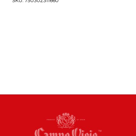
SKU:
750302311660