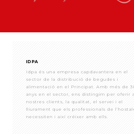
IDPA
Idpa és una empresa capdavantera en el
sector de la distribució de begudes i
alimentació en el Principat. Amb més de 3
anys en el sector, ens distingim per oferir 
nostres clients, la qualitat, el servei i el
lliurament que els professionals de l’hostal
necessiten i així créixer amb ells.