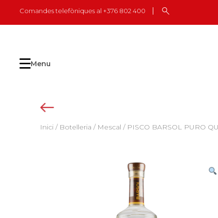
Skip
Comandes telefòniques al +376 802 400
to
content
Menu
Inici
/
Botelleria
/
Mescal
/ PISCO BARSOL PURO QUE