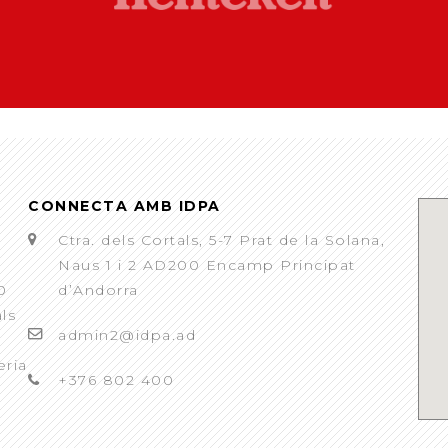
CONNECTA AMB IDPA
Ctra. dels Cortals, 5-7 Prat de la Solana,
Naus 1 i 2 AD200 Encamp Principat
0
d’Andorra
als
admin2@idpa.ad
eria
+376 802 400