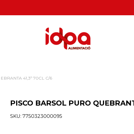
BRANTA 41,3º 70CL C/6
PISCO BARSOL PURO QUEBRANTA
SKU:
7750323000095